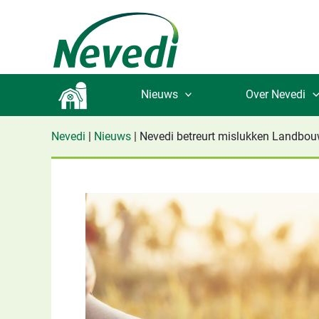
Ga
naar
de
inhoud
Nieuws
Over Nevedi
Nevedi
|
Nieuws
|
Nevedi betreurt mislukken Landbo