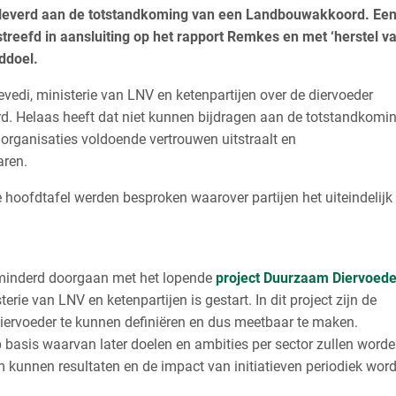
eleverd aan de totstandkoming van een Landbouwakkoord. Ee
reefd in aansluiting op het rapport Remkes en met ‘herstel v
ddoel.
evedi, ministerie van LNV en ketenpartijen over de diervoeder
d. Helaas heeft dat niet kunnen bijdragen aan de totstandkomi
ganisaties voldoende vertrouwen uitstraalt en
aren.
 hoofdtafel werden besproken waarover partijen het uiteindelijk 
erminderd doorgaan met het lopende
project Duurzaam Diervoede
rie van LNV en ketenpartijen is gestart. In dit project zijn de
iervoeder te kunnen definiëren en dus meetbaar te maken.
basis waarvan later doelen en ambities per sector zullen word
kunnen resultaten en de impact van initiatieven periodiek wor