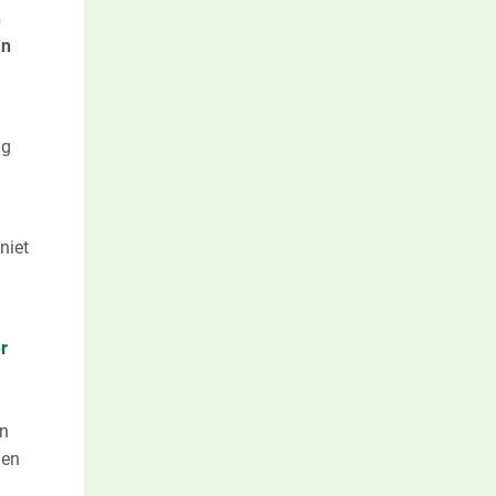
n
an
ng
niet
r
en
den